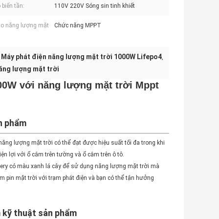
 biến tần:
110V 220V Sóng sin tinh khiết
ào năng lượng mặt
Chức năng MPPT
Máy phát điện năng lượng mặt trời 1000W Lifepo4
,
,
ăng lượng mặt trời
00W với năng lượng mặt trời Mppt
n phẩm
ăng lượng mặt trời có thể đạt được hiệu suất tối đa trong khi
n lợi với ổ cắm trên tường và ổ cắm trên ô tô.
ckery có màu xanh lá cây để sử dụng năng lượng mặt trời mà
m pin mặt trời với trạm phát điện và bạn có thể tận hưởng
 kỹ thuật sản phẩm