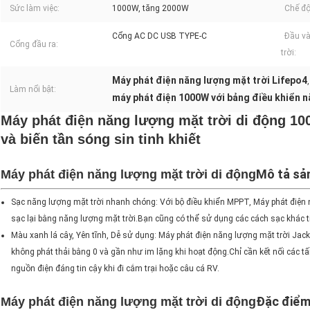
Sức làm việc:
1000W, tăng 2000W
Chế độ
Cổng AC DC USB TYPE-C
Đầu v
Cổng đầu ra:
trời:
Máy phát điện năng lượng mặt trời Lifepo4
Làm nổi bật:
máy phát điện 1000W với bảng điều khiển n
Máy phát điện năng lượng mặt trời di động 10
và biến tần sóng sin tinh khiết
Mô tả sả
Máy phát điện năng lượng mặt trời di động
Sạc năng lượng mặt trời nhanh chóng: Với bộ điều khiển MPPT, Máy phát điện n
sạc lại bằng năng lượng mặt trời.Bạn cũng có thể sử dụng các cách sạc khác tiệ
Màu xanh lá cây, Yên tĩnh, Dễ sử dụng: Máy phát điện năng lượng mặt trời Ja
không phát thải bằng 0 và gần như im lặng khi hoạt động.Chỉ cần kết nối các tấ
nguồn điện đáng tin cậy khi đi cắm trại hoặc câu cá RV.
Đặc điểm
Máy phát điện năng lượng mặt trời di động