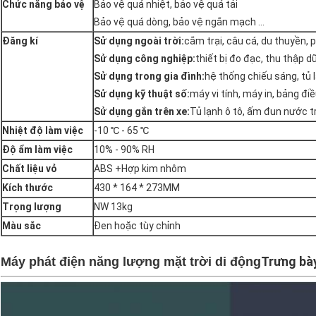
Chức năng bảo vệ
Bảo vệ quá nhiệt, bảo vệ quá tải
Bảo vệ quá dòng, bảo vệ ngắn mạch ...
Đăng kí
Sử dụng ngoài trời:
cắm trại, câu cá, du thuyền, p
Sử dụng công nghiệp:
thiết bị đo đạc, thu thập dữ l
Sử dụng trong gia đình:
hệ thống chiếu sáng, tủ lạn
Sử dụng kỹ thuật số:
máy vi tính, máy in, bảng điề
Sử dụng gắn trên xe:
Tủ lạnh ô tô, ấm đun nước trê
Nhiệt độ làm việc
-10 ℃ - 65 ℃
Độ ẩm làm việc
10% - 90% RH
Chất liệu vỏ
ABS +
Hợp kim nhôm
Kích thước
430 * 164 * 273MM
Trọng lượng
NW 13kg
Màu sắc
Đen hoặc tùy chỉnh
Trưng bà
Máy phát điện năng lượng mặt trời di động