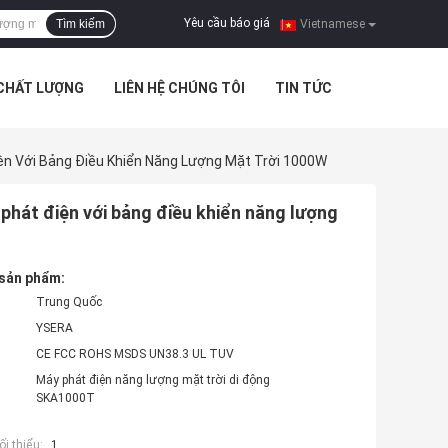
Yêu cầu báo giá
Tìm kiếm
|
Vietnamese
 CHẤT LƯỢNG
LIÊN HỆ CHÚNG TÔI
TIN TỨC
n Với Bảng Điều Khiển Năng Lượng Mặt Trời 1000W
phát điện với bảng điều khiển năng lượng
 sản phẩm:
Trung Quốc
YSERA
CE FCC ROHS MSDS UN38.3 UL TUV
Máy phát điện năng lượng mặt trời di động
SKA1000T
i thiểu:
1