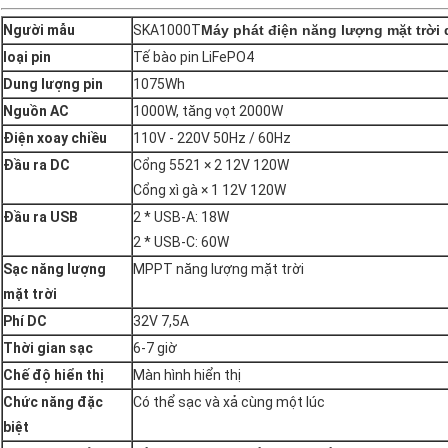
Người mẫu
SKA1000T
Máy phát điện năng lượng mặt trời 
loại pin
Tế bào pin LiFePO4
Dung lượng pin
1075Wh
Nguồn AC
1000W, tăng vọt 2000W
Điện xoay chiều
110V - 220V 50Hz / 60Hz
Đầu ra DC
Cổng 5521 × 2 12V 120W
Cổng xì gà × 1 12V 120W
Đầu ra USB
2 * USB-A: 18W
2 * USB-C: 60W
Sạc năng lượng
MPPT năng lượng mặt trời
mặt trời
Phí DC
32V 7,5A
Thời gian sạc
6-7 giờ
Chế độ hiển thị
Màn hình hiển thị
Chức năng đặc
Có thể sạc và xả cùng một lúc
biệt