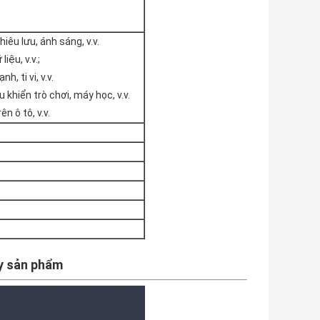
hiêu lưu, ánh sáng, v.v.
iệu, v.v.;
h, ti vi, v.v.
u khiển trò chơi, máy học, v.v.
n ô tô, v.v.
y sản phẩm