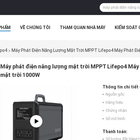
PHẨM
VỀ CHÚNG TÔI
THAM QUAN NHÀ MÁY
KIỂM SOÁT
epo4
Máy Phát Điện Năng Lượng Mặt Trời MPPT Lifepo4 Máy Phát Điệ
Máy phát điện năng lượng mặt trời MPPT Lifepo4 Máy 
mặt trời 1000W
Thông tin chi tiết
Nguồn gốc:
Hàng hiệu:
Chứng nhận:
Số mô hình:
Thanh toán:
Số lượng đặt hàng tố