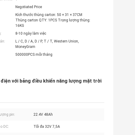
Negotiated Price
Kích thước thùng carton: 50 × 31 × 37CM ​​
Thùng carton QTY: 1PCS Trọng lượng thùng:
16KG
:
8-10 ngày làm việc
án:
L / C, D / A, D / P, T / T, Western Union,
MoneyGram
500000PCS mỗi tháng
iện với bảng điều khiển năng lượng mặt trời
ượng pin:
22.4V 48Ah
o DC:
Tối đa 32V 7,5A