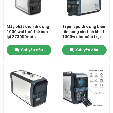
Tham quan nhà máy
Máy phát điện di động
Trạm sạc di động biến
Kiểm soát chất lượng
1000 watt có thể sạc
tần sóng sin tinh khiết
lại 273000mAh
1000w cho cắm trại
Liên hệ chúng tôi
Gửi yêu cầu
Gửi yêu cầu
Tin tức
Trạm phát điện mặt trời
Máy phát điện trạm điện di động
Máy phát điện bảng điều khiển năng lượng mặt trời