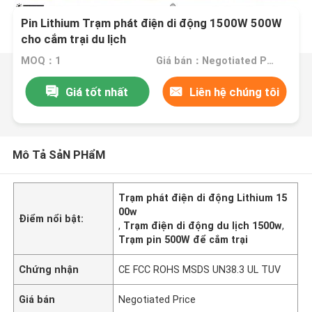
Pin Lithium Trạm phát điện di động 1500W 500W
cho cắm trại du lịch
MOQ：1
Giá bán：Negotiated Price
Giá tốt nhất
Liên hệ chúng tôi
Mô Tả SảN PHẩM
Trạm phát điện di động Lithium 15
00w
Điểm nổi bật:
,
Trạm điện di động du lịch 1500w
,
Trạm pin 500W để cắm trại
Chứng nhận
CE FCC ROHS MSDS UN38.3 UL TUV
Giá bán
Negotiated Price